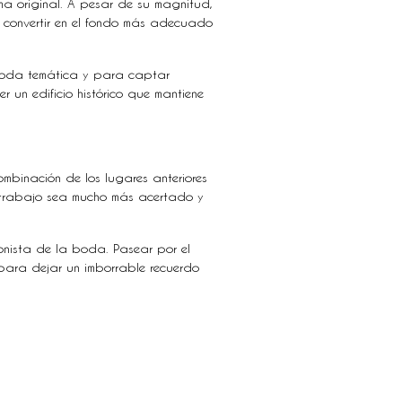
rma original. A pesar de su magnitud,
convertir en el fondo más adecuado
 boda temática y para captar
r un edificio histórico que mantiene
mbinación de los lugares anteriores
u trabajo sea mucho más acertado y
onista de la boda. Pasear por el
 para dejar un imborrable recuerdo