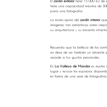
El
jardín exterior
tiene 15 000 m2 de e
tiene una capacidad máxima de 3000
para una fotografía.
Lo mismo opino del
jardín interior
que 
imágenes tan románticas como simp
su arquitectura y su encanto intacto
Recuerda que la belleza de los cont
no deja de ser también un aliciente
acorde a tus gustos personales.
En
La Vallesa de Mandor
es mucho m
lugar y revisar los espacios dispon
en forma de una serie de fotografía