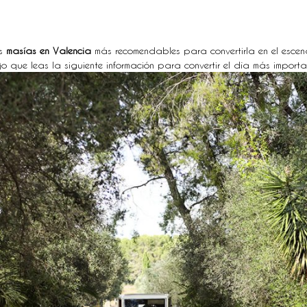
as
masías en Valencia
más recomendables para convertirla en el esce
jo que leas la siguiente información para convertir el día más import