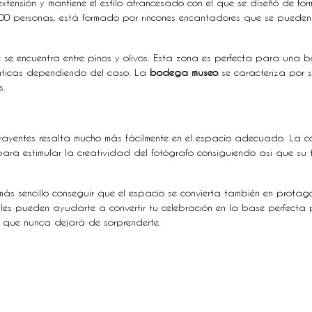
xtensión y mantiene el estilo afrancesado con el que se diseñó de fo
 personas, está formado por rincones encantadores que se pueden 
se encuentra entre pinos y olivos. Esta zona es perfecta para una
áticas dependiendo del caso. La
bodega museo
se caracteriza por se
s.
rayentes resalta mucho más fácilmente en el espacio adecuado. La co
 para estimular la creatividad del fotógrafo consiguiendo así que s
ás sencillo conseguir que el espacio se convierta también en protag
ibles pueden ayudarte a convertir tu celebración en la base perfecta
s que nunca dejará de sorprenderte.