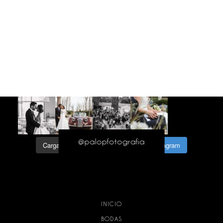
@palopfotografia
Cargar más...
Síguenos en Instagram
INICIO
BODAS