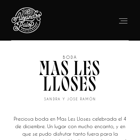
BODA
MAS LES
INICIO
LLOSES
BODAS
PORTFOLIO
SANDRA Y JOSE RAMÓN
VÍDEO
Preciosa boda en Mas Les Lloses celebrada el 4
de diciembre. Un lugar con mucho encanto, y en
SOBRE MI
que se pudo disfrutar tanto fuera para la